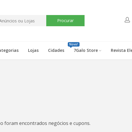
Procurar
Novo!
ategorias
Lojas
Cidades
7Galo Store
Revista El
o foram encontrados negócios e cupons.