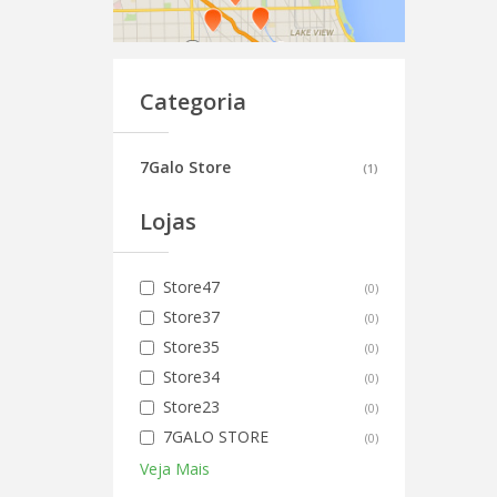
Categoria
7Galo Store
(
1
)
Lojas
Store47
(
0
)
Store37
(
0
)
Store35
(
0
)
Store34
(
0
)
Store23
(
0
)
7GALO STORE
(
0
)
Veja Mais