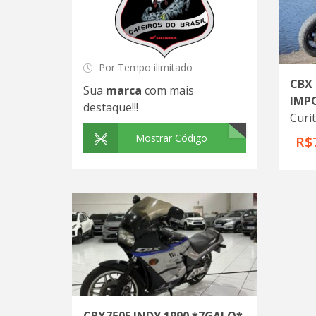
Por Tempo ilimitado
CBX 
Sua
marca
com mais
IMP
destaque!!!
Curi
Mostrar Código
R$