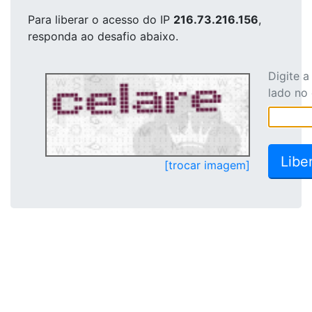
Para liberar o acesso
do IP
216.73.216.156
,
responda ao desafio abaixo.
Digite 
lado no
[trocar imagem]