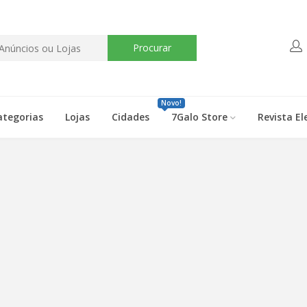
Procurar
Novo!
ategorias
Lojas
Cidades
7Galo Store
Revista El