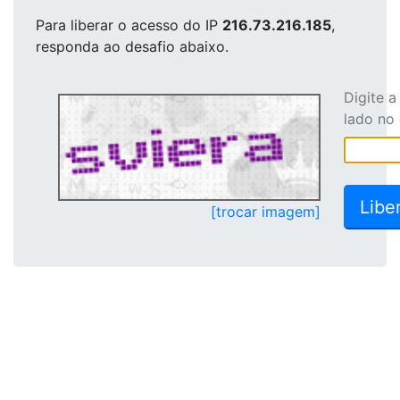
Para liberar o acesso
do IP
216.73.216.185
,
responda ao desafio abaixo.
Digite 
lado no
[trocar imagem]