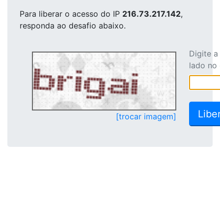
Para liberar o acesso
do IP
216.73.217.142
,
responda ao desafio abaixo.
Digite 
lado no
[trocar imagem]