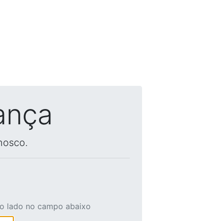
ança
nosco.
ao lado no campo abaixo