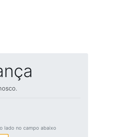
ança
nosco.
ao lado no campo abaixo