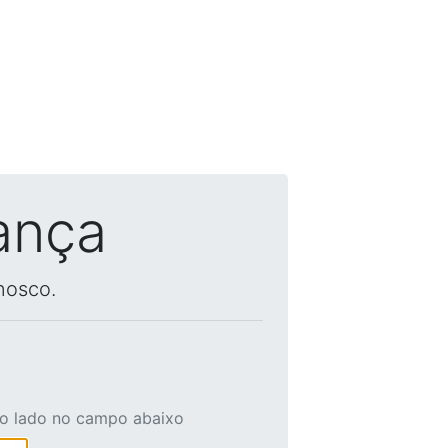
ança
nosco.
ao lado no campo abaixo