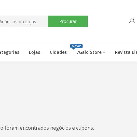
Procurar
Novo!
ategorias
Lojas
Cidades
7Galo Store
Revista El
o foram encontrados negócios e cupons.