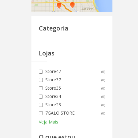
Categoria
Lojas
Store47
(
0
)
Store37
(
0
)
Store35
(
0
)
Store34
(
0
)
Store23
(
0
)
7GALO STORE
(
0
)
Veja Mais
O que estou