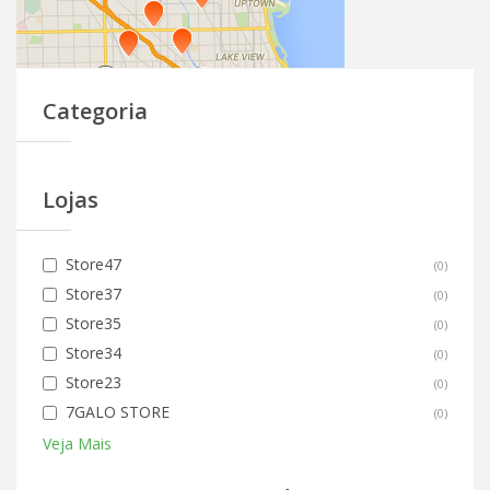
Categoria
Lojas
Store47
(
0
)
Store37
(
0
)
Store35
(
0
)
Store34
(
0
)
Store23
(
0
)
7GALO STORE
(
0
)
Veja Mais